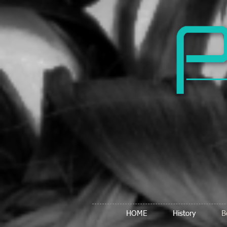
HOME
History
B