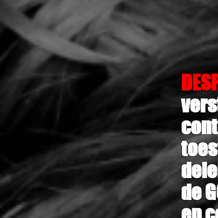
DES
vers
cont
toes
dele
de G
en c