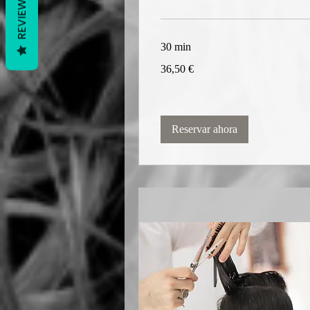
REVIEWS
30 min
36,50
36,50 €
euros
Reservar ahora