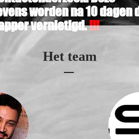
vens worden na 10 dagen 
apper vernietigd.
!!!
Het team