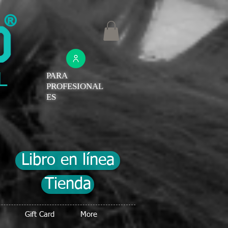
®
PARA
PROFESIONAL
ES
Libro en línea
Tienda
Gift Card
More