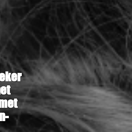
oeker
het
 met
n-