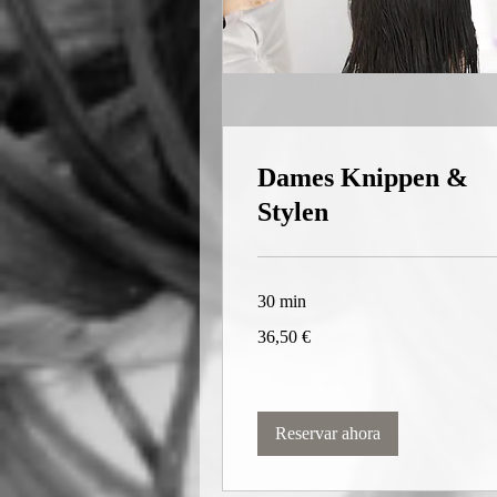
Dames Knippen &
Stylen
30 min
36,50
36,50 €
euros
Reservar ahora