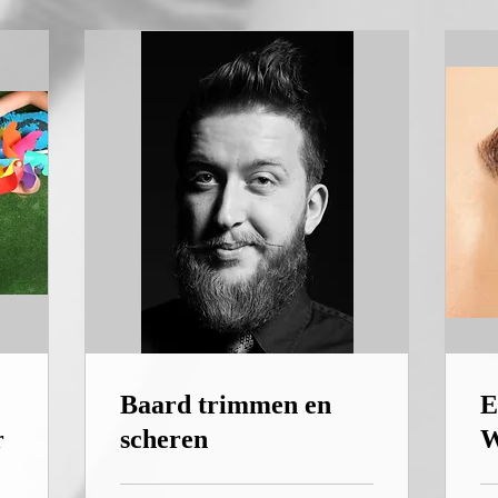
Baard trimmen en
E
r
scheren
W