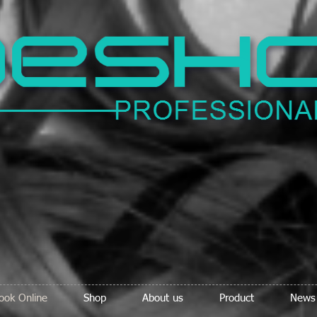
ook Online
Shop
About us
Product
News