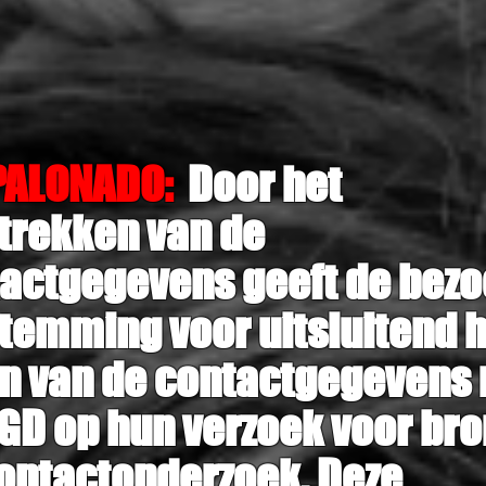
PALONADO:
Door het
trekken van de
actgegevens geeft de bez
temming voor uitsluitend 
n van de contactgegevens
GD op hun verzoek voor bro
ontactonderzoek. Deze