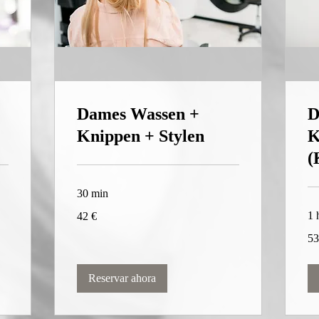
Dames Wassen +
D
Knippen + Stylen
K
(
30 min
42
1 
42 €
euros
53
53
eur
Reservar ahora