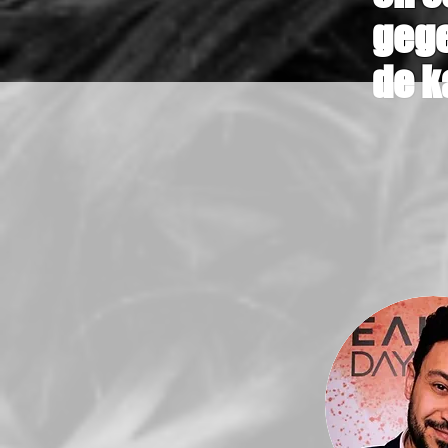
gege
de k