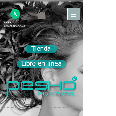
PARA
PROFESIONALE
S
Tienda
Libro en línea
®