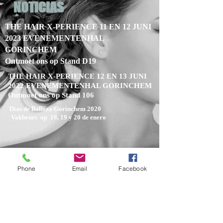
NOTICIAS
THE HAIR X-PERIENCE 11 EN 12 JUNI
2023 EVENEMENTENHAL
GORINCHEM
Ontmoet ons op Stand D19
THE HAIR X-PERIENCE 12 EN 13 JUNI
2022 EVENEMENTENHAL GORINCHEM
Ontmoet ons op Stand 106
Días de Belleza Gorinchem 2020
Vakbeurs op 18, 19 y 20 de enero
Phone
Email
Facebook
¿NECESITAS AYUDA?