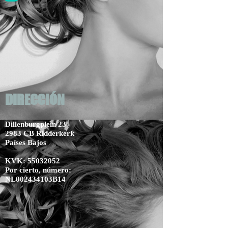
DIRECCIÓN
Dillenburgplein 23
2983 CB Ridderkerk
Países Bajos
KVK:
55032052
Por cierto, número:
NL002434103B14