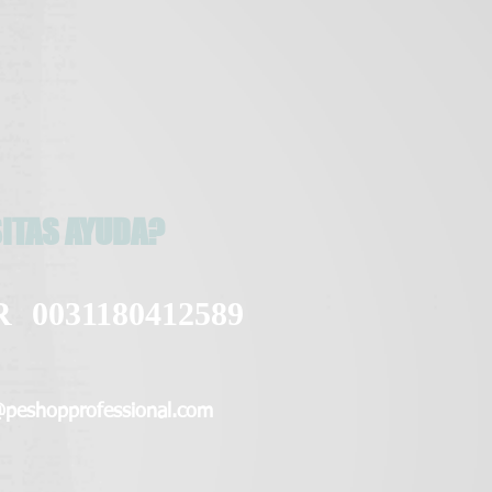
ITAS AYUDA?
R
0031180412589
@peshopprofessional.com