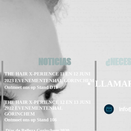
NOTICIAS
¿NECES
THE HAIR X-PERIENCE 11 EN 12 JUNI
2023 EVENEMENTENHAL GORINCHEM
LLAMA
Ontmoet ons op Stand D19
THE HAIR X-PERIENCE 12 EN 13 JUNI
2022 EVENEMENTENHAL
info
GORINCHEM
Ontmoet ons op Stand 106
Días de Belleza Gorinchem 2020