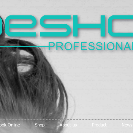
ook Online
Shop
About us
Product
News