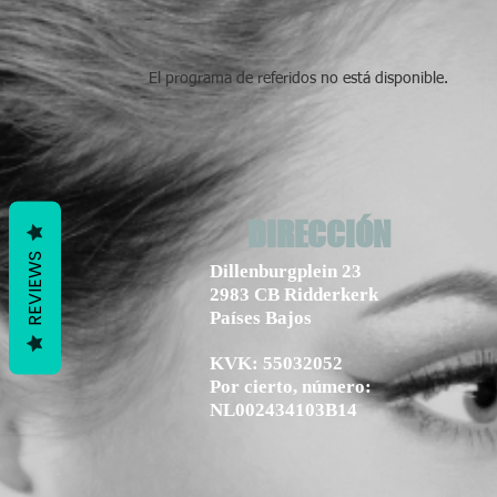
El programa de referidos no está disponible.
DIRECCIÓN
REVIEWS
Dillenburgplein 23
2983 CB Ridderkerk
Países Bajos
KVK: 55032052
Por cierto, número:
NL002434103B14