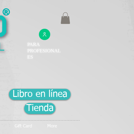
®
PARA
PROFESIONAL
ES
Libro en línea
Tienda
Gift Card
More