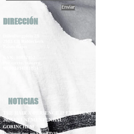
Enviar
DIRECCIÓN
Dillenburgplein 23
2983 CB Ridderkerk
Países Bajos
KVK:
55032052
Por cierto, número:
NL002434103B14
NOTICIAS
THE HAIR X-PERIENCE 11 EN 12 JUNI
2023 EVENEMENTENHAL
GORINCHEM
Ontmoet ons op Stand D19