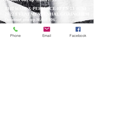
THE HAIR X-PERIENCE 12 EN 13 JUNI
2022 EVENEMENTENHAL GORINCHEM
Ontmoet ons op Stand 106
Días de Belleza Gorinchem 2020
Vakbeurs op 18, 19 y 20 de enero
Phone
Email
Facebook
¿NECESITAS AYUDA?
LLAMAR
0031180412589
info@peshopprofessional.com