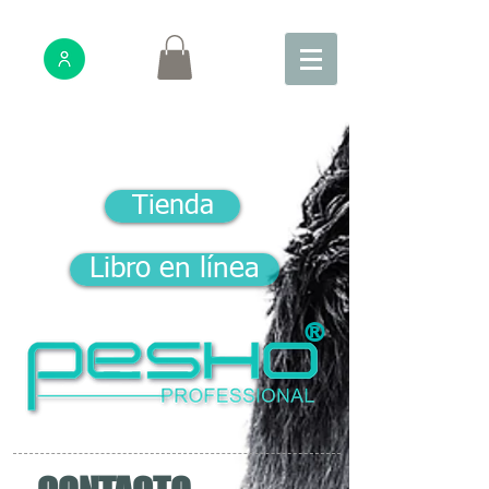
PARA
PROFESIONALE
S
Tienda
Libro en línea
®