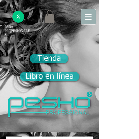
PARA
PROFESIONALE
S
Tienda
Libro en línea
®