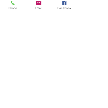
Phone
Email
Facebook
¿NECESITAS AYUDA?
LLAMAR
0031180412589
info@peshopprofessional.com
MANTENTE
CONECTADO