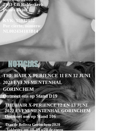
2983 CB Ridderkerk
Países Bajos
KVK:
55032052
Por cierto, número:
NL002434103B14
NOTICIAS
THE HAIR X-PERIENCE 11 EN 12 JUNI
2023 EVENEMENTENHAL
GORINCHEM
Ontmoet ons op Stand D19
THE HAIR X-PERIENCE 12 EN 13 JUNI
2022 EVENEMENTENHAL GORINCHEM
Ontmoet ons op Stand 106
Días de Belleza Gorinchem 2020
Vakbeurs op 18, 19 y 20 de enero