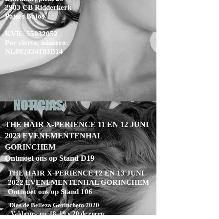
2983 CB Ridderkerk
Países Bajos
KVK:
55032052
Por cierto, número:
NL002434103B14
NOTICIAS
THE HAIR X-PERIENCE 11 EN 12 JUNI
2023 EVENEMENTENHAL
GORINCHEM
Ontmoet ons op Stand D19
THE HAIR X-PERIENCE 12 EN 13 JUNI
2022 EVENEMENTENHAL GORINCHEM
Ontmoet ons op Stand 106
Días de Belleza Gorinchem 2020
Vakbeurs op 18, 19 y 20 de enero