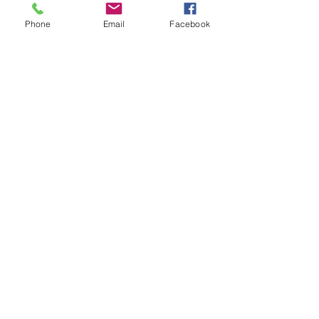
Phone
Email
Facebook
¿NECESITAS AYUDA?
LLAMAR
0031180412589
info@peshopprofessional.com
MANTENTE
CONECTADO