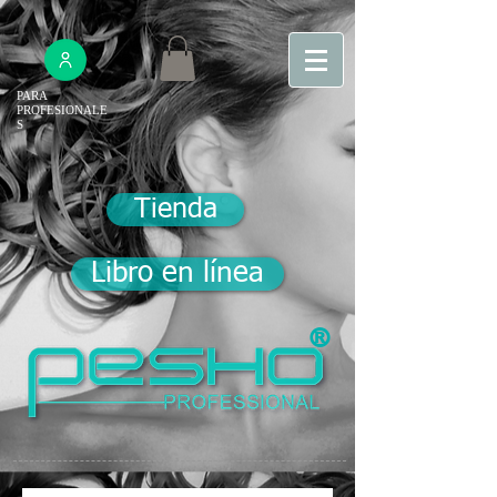
PARA
PROFESIONALE
S
Tienda
Libro en línea
®