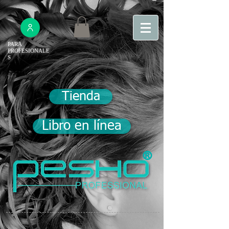
PARA
PROFESIONALE
S
Tienda
Libro en línea
®