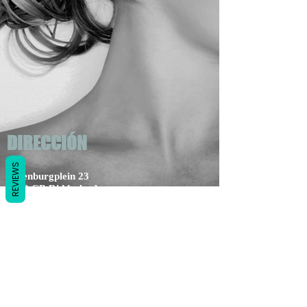
DIRECCIÓN
REVIEWS
Dillenburgplein 23
2983 CB Ridderkerk
Países Bajos
KVK:
55032052
Por cierto, número:
NL002434103B14