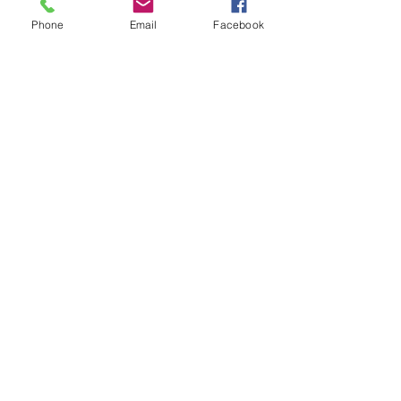
Phone
Email
Facebook
LLAMAR
0031180412589
info@peshopprofessional.com
MANTENTE
CONECTADO