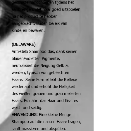
geschikte handchoenen tijdens het
aanbrengen. Het haar goed uitspoelen
na het product te hebben
aangebracht. Buiten bereik van
kinderen bewaren.
(DELAWARE)
Anti-Gelb Shampoo das, dank seinen
blauen/violetten Pigmente,
neutralisiert die Neigung Gelb zu
werden, typisch von gebleichten
Haare. Seine Formel lebt die Reflexe
wieder auf und erhöht die Helligkeit
des weißen grauen und grau melierten
Haars. Es nährt das Haar und lässt es
weich und seidig.
ANWENDUNG:
Eine kleine Menge
Shampoo auf die nassen Haare tragen;
sanft massieren und abspülen.