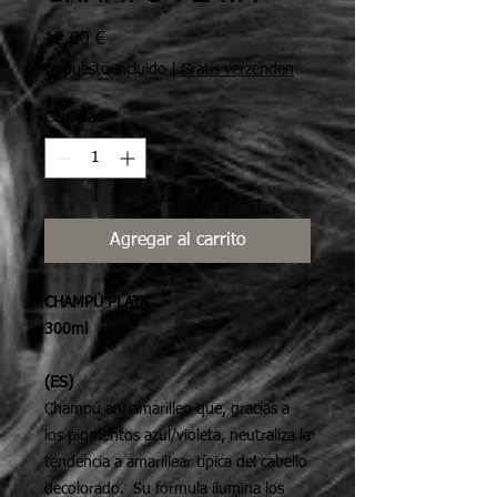
Precio
12,00 €
Impuesto incluido
|
Gratis verzenden
Cantidad
*
Agregar al carrito
CHAMPÚ PLATA
300ml
(ES)
Champú antiamarilleo que, gracias a
los pigmentos azul/violeta, neutraliza la
tendencia a amarillear típica del cabello
decolorado. Su fórmula ilumina los