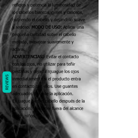
reflejos y potencia la luminosidad de
los cabellos blancos, grises y canosos,
nutriendo el cabello y dejándolo suave
y sedoso.
MODO DE USO:
Aplicar una
pequeña cantidad sobre el cabello
mojado, masajear suavemente y
aclarar.
ADVERTENCIAS:
Evitar el contacto
con los ojos, no utilizar para teñir
pestañas y cejas. Enjuague los ojos
REVIEWS
inmediatamente si el producto entra
en contacto con ellos. Use guantes
adecuados durante la aplicación.
Enjuague bien el cabello después de la
aplicación. Mantener fuera del alcance
de los niños.