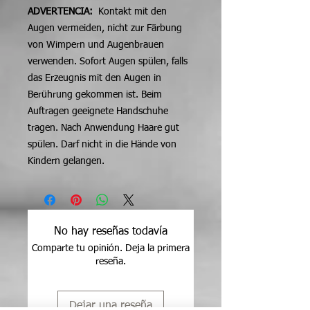
ADVERTENCIA:
Kontakt mit den
Augen vermeiden, nicht zur Färbung
von Wimpern und Augenbrauen
verwenden. Sofort Augen spülen, falls
das Erzeugnis mit den Augen in
Berührung gekommen ist. Beim
Auftragen geeignete Handschuhe
tragen. Nach Anwendung Haare gut
spülen. Darf nicht in die Hände von
Kindern gelangen.
No hay reseñas todavía
Comparte tu opinión. Deja la primera
reseña.
Dejar una reseña