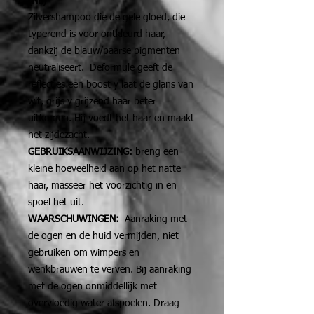
(NL)
Zilvershampoo die de gele gloed, die
typerend is voor ontkleurd haar,
dankzij de blauw/paarse pigmenten
neutraliseert. Deformule geeft de
reflecties een boost y laat de glans van
wit, grijs y grijzend haar beter
uitkomen. Hij voedt het haar en maakt
het zijdezacht.
GEBRUIKSAANWIJZING:
breng een
kleine hoeveelheid aan op het natte
haar, masseer het voorzichtig in en
spoel het uit.
WAARSCHUWINGEN:
Aanraking met
de ogen en de huid vermijden, niet
gebruiken om wimpers en
wenkbrauwen te verven. Bij aanraking
met de ogen onmiddellijk met
overvloedig water afspoelen. Draag