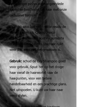
heeft langer plezier van uw gestylede
kapsel en beschermt uw haar met onze
exclusieve formule.
Champú seco laat geen witte residu de
poederresten na. Champú seco
absorbe demasiado aceite y aumenta
el volumen del cabello. Uw haar ruikt
weer fris, alsof het net gewassen is.
Gebruik:
schud de Dry Shampoo goed
voor gebruik. Spuit het op het droge
haar vanaf de haarwortel naar de
haarpunten, voor een betere
handelbaarheid en een prachtige glans.
Niet uitspoelen. U kunt uw haar naar
wens stylen.