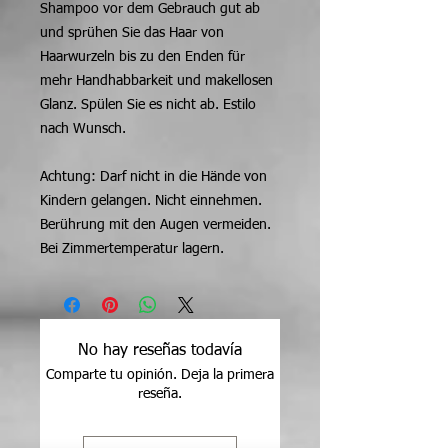
Shampoo vor dem Gebrauch gut ab
und sprühen Sie das Haar von
Haarwurzeln bis zu den Enden für
mehr Handhabbarkeit und makellosen
Glanz. Spülen Sie es nicht ab. Estilo
nach Wunsch.
Achtung: Darf nicht in die Hände von
Kindern gelangen. Nicht einnehmen.
Berührung mit den Augen vermeiden.
Bei Zimmertemperatur lagern.
No hay reseñas todavía
Comparte tu opinión. Deja la primera
reseña.