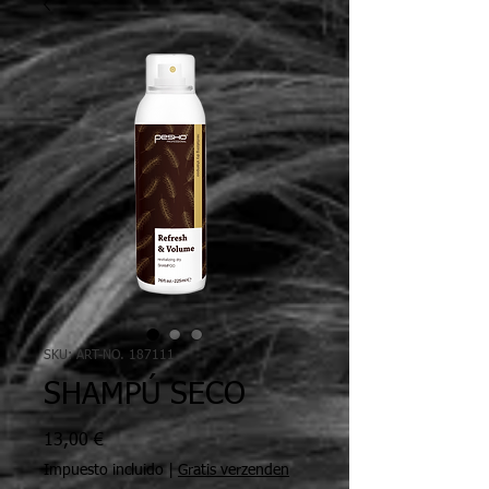
SKU: ART-NO. 187111
SHAMPÚ SECO
Precio
13,00 €
Impuesto incluido
|
Gratis verzenden