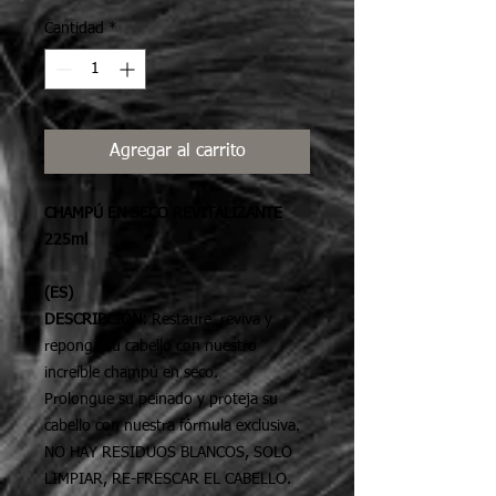
Cantidad
*
Agregar al carrito
CHAMPÚ EN SECO REVITALIZANTE
225ml
(ES)
DESCRIPCIÓN:
Restaure, reviva y
reponga su cabello con nuestro
increíble champú en seco.
Prolongue su peinado y proteja su
cabello con nuestra fórmula exclusiva.
NO HAY RESIDUOS BLANCOS, SOLO
LIMPIAR, RE-FRESCAR EL CABELLO.