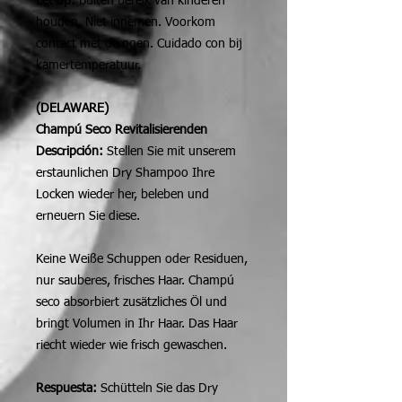
Let op:
Buiten bereik van kinderen
houden. Niet innemen. Voorkom
contact met de ogen. Cuidado con bij
kamertemperatuur.
(DELAWARE)
Champú Seco Revitalisierenden
Descripción:
Stellen Sie mit unserem
erstaunlichen Dry Shampoo Ihre
Locken wieder her, beleben und
erneuern Sie diese.
Keine Weiße Schuppen oder Residuen,
nur sauberes, frisches Haar. Champú
seco absorbiert zusätzliches Öl und
bringt Volumen in Ihr Haar. Das Haar
riecht wieder wie frisch gewaschen.
Respuesta:
Schütteln Sie das Dry