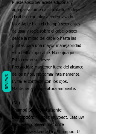
Puede absorber aceite adicional y
agregar volumen a su cabello. Y dejar
el cabello con olor a recién lavado.
Uso: Agite bien el champú seco antes
de usar y rocíe sobre el cabello seco
desde la mitad del cabello hasta las
puntas para una mayor manejabilidad
y un brillo impecable. No enjuague.
Estilo como se desee.
Precaución:
Mantener fuera del alcance
de los niños. No tomar internamente.
REVIEWS
Evitar el contacto con los ojos.
Mantener a temperatura ambiente.
(NL)
Champú Seco Revitalizante
Descripción:
Herstelt en voedt. Laat uw
haar weer opleven met onze
verbazingwekkende Dry Shampoo. U