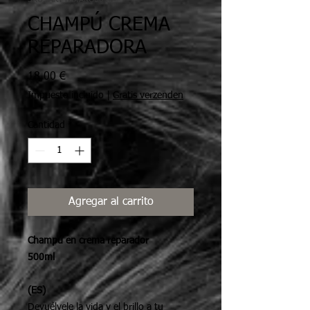
CHAMPÚ CREMA
REPARADORA
Precio
18,00 €
Impuesto incluido
|
Gratis verzenden
Cantidad
*
Agregar al carrito
Champú en crema reparador
500ml
(ES)
Devuélvele la vida y el brillo a tu