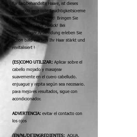
für farbbehandelte Haare, ist dieses
Shampoo eine tolle Feuchtigkeitscreme
für Haar und Kopfhaut! Bringen Sie
Leben und Glanz zurück! Bei
regelmäßiger Anwendung erleben Sie
schon bald wie sich Ihr Haar stärkt und
revitalisiert !
(ES)COMO UTILIZAR:
Aplicar sobre el
cabello mojado y masajear
suavemente en el cuero cabelludo.
enjuague y repita según sea necesario.
para mejores resultados, sigue con
acondicionador.
ADVERTENCIA:
evitar el contacto con
los ojos
(EN/NL/DE)INGREDIENTES:
AQUA,