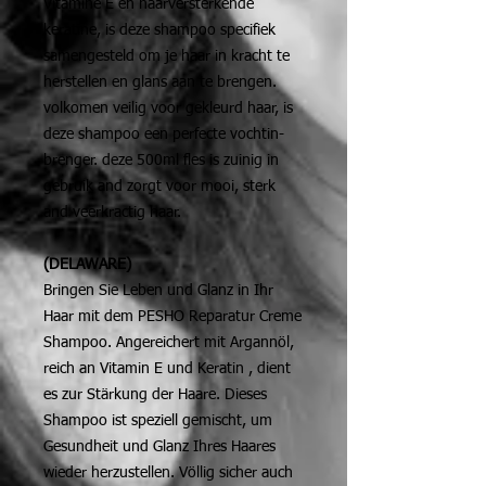
Vitamine E en haarversterkende
keratine, is deze shampoo specifiek
samengesteld om je haar in kracht te
herstellen en glans aan te brengen.
volkomen veilig voor gekleurd haar, is
deze shampoo een perfecte vochtin-
brenger. deze 500ml fles is zuinig in
gebruik and zorgt voor mooi, sterk
and veerkractig haar.
(DELAWARE)
Bringen Sie Leben und Glanz in Ihr
Haar mit dem PESHO Reparatur Creme
Shampoo. Angereichert mit Argannöl,
reich an Vitamin E und Keratin , dient
es zur Stärkung der Haare. Dieses
Shampoo ist speziell gemischt, um
Gesundheit und Glanz Ihres Haares
wieder herzustellen. Völlig sicher auch