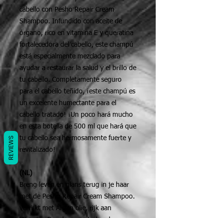
cabello con Pesho Repair Cream
Shampoo. Infundido con aceite de
órgano, rico en vitamina E y queratina
fortalecedora del cabello, este champú
está especialmente mezclado para
ayudar a restaurar la salud y el brillo de
tu cabello. Completamente seguro
para el cabello teñido, ¡este champú es
un excelente humectante para el
cabello tratado! ¡Un poco hará mucho
en esta botella de 500 ml que hará que
tu cabello sea hermosamente fuerte y
REVIEWS
revitalizado!
(NL)
Breng leven en glans terug in je haar
met de Pesho Repair Cream Shampoo.
verrijkt met Argan olie, rijk aan