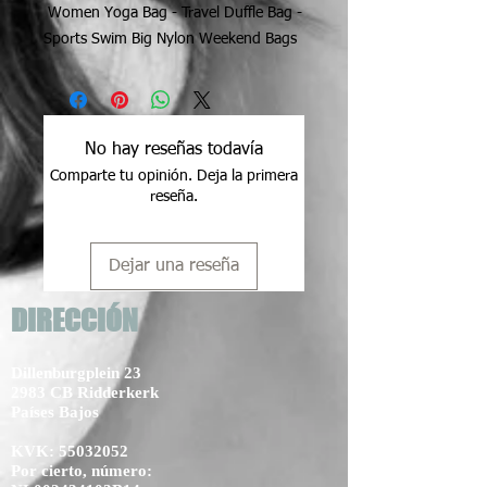
Women Yoga Bag - Travel Duffle Bag -
Sports Swim Big Nylon Weekend Bags
No hay reseñas todavía
Comparte tu opinión. Deja la primera
reseña.
Dejar una reseña
DIRECCIÓN
Dillenburgplein 23
2983 CB Ridderkerk
Países Bajos
KVK:
55032052
Por cierto, número: