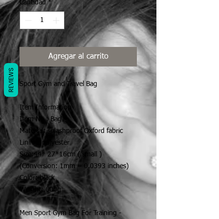
Cantidad
*
Agregar al carrito
REVIEWS
Sport Gym and Travel Bag
Item Information
Item No.: Bag1
Material: splashproof Oxford fabric
Lining: polyester
Size:44* 27*16cm ( small )
(Conversion: 1mm = 0.0393 inches)
Color: black
Weight: 600g
Men Sport Gym Bag For Training -