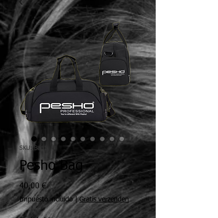
SKU: Bag1
Pesho Bag
Precio
40,00 €
Impuesto incluido
|
Gratis verzenden