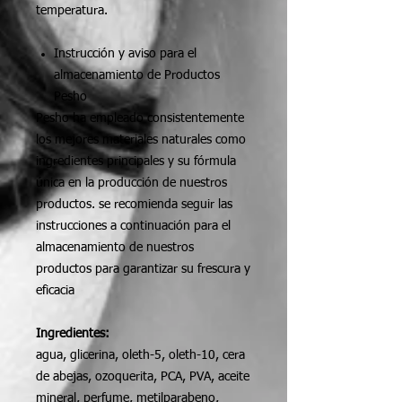
temperatura.
Instrucción y aviso para el
almacenamiento de Productos
Pesho
Pesho ha empleado consistentemente
los mejores materiales naturales como
ingredientes principales y su fórmula
única en la producción de nuestros
productos. se recomienda seguir las
instrucciones a continuación para el
almacenamiento de nuestros
productos para garantizar su frescura y
eficacia
Ingredientes:
agua, glicerina, oleth-5, oleth-10, cera
de abejas, ozoquerita, PCA, PVA, aceite
mineral, perfume, metilparabeno,