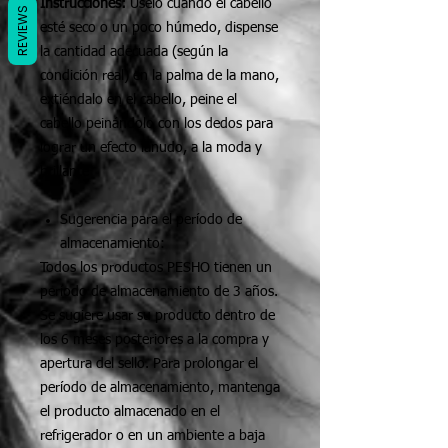
Instrucciones:
Úselo cuando el cabello
REVIEWS
esté seco o un poco húmedo, dispense
la cantidad adecuada (según la
condición real) en la palma de la mano,
extiéndalo en el cabello, peine el
cabello peinándolo con los dedos para
lograr un efecto lanudo, a la moda y
brillante
Sugerencia para el período de
almacenamiento:
Todos los productos PESHO tienen un
período de almacenamiento de 3 años.
Se sugiere usar su producto dentro de
los 6 meses posteriores a la compra y
apertura del sello. Para prolongar el
período de almacenamiento, mantenga
el producto almacenado en el
refrigerador o en un ambiente a baja