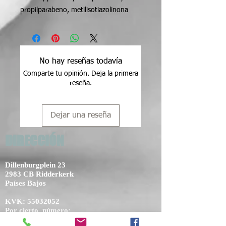
propilparabeno, metilisotiazolinona
No hay reseñas todavía
Comparte tu opinión. Deja la primera
reseña.
Dejar una reseña
DIRECCIÓN
Dillenburgplein 23
2983 CB Ridderkerk
Países Bajos
KVK:
55032052
Por cierto, número:
NL002434103B14