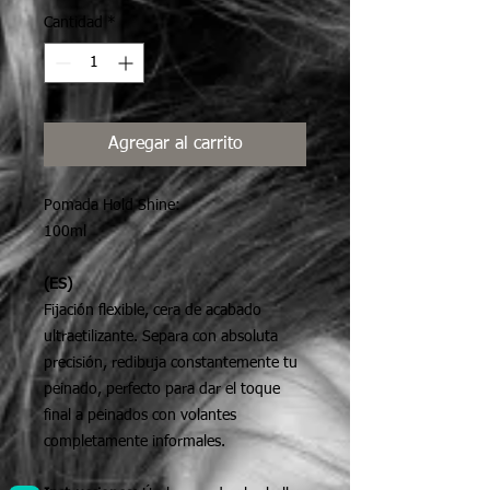
Cantidad
*
Agregar al carrito
Pomada Hold Shine:
100ml
(ES)
Fijación flexible, cera de acabado
ultraetilizante. Separa con absoluta
precisión, redibuja constantemente tu
peinado, perfecto para dar el toque
final a peinados con volantes
completamente informales.