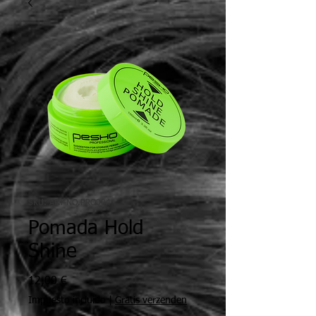
SKU: ART-NO.PRO004
Pomada Hold
Shine
Precio
12,00 €
Impuesto incluido
|
Gratis verzenden