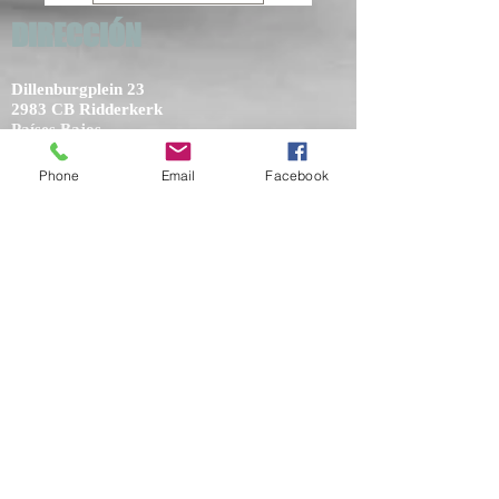
DIRECCIÓN
Dillenburgplein 23
2983 CB Ridderkerk
Países Bajos
KVK:
55032052
Phone
Email
Facebook
Por cierto, número:
NL002434103B14
NOTICIAS
THE HAIR X-PERIENCE 11 EN 12 JUNI
2023 EVENEMENTENHAL
GORINCHEM
Ontmoet ons op Stand D19
THE HAIR X-PERIENCE 12 EN 13 JUNI