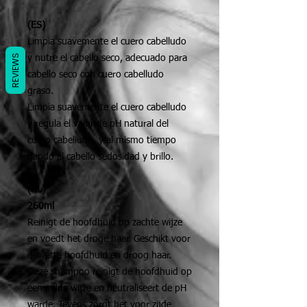
(ES)
Limpia suavemente el cuero cabelludo
REVIEWS
y nutre el cabello seco, adecuado para
cabello seco con cuero cabelludo
graso.
Limpia suavemente el cuero cabelludo
y regula el valor de pH natural del
cuero cabelludo, y al mismo tiempo
dando al cabello sedosidad y brillo.
(NL)
260ml
Reinigt de hoofdhuid op zachte wijze
en voedt het droge haar. Geschikt voor
de vette hoofdhuid en droog haar.
Deze shampoo reinigt de hoofdhuid op
een milde wijze en neutraliseert de pH
warde. Tevens zorgt het voor zijde