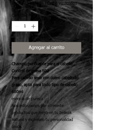
Impuesto incluido
|
Gratis verzenden
Cantidad
*
Agregar al carrito
Champú purificante para el cabello
Control de grasa S02
Para cabello seco con cuero cabelludo
graso, apto para todo tipo de cabello
680ml
esencia de pureza
Nos esforzamos por ofrecerte
productos que mejoren tu belleza
natural y expresen tu personalidad
única.