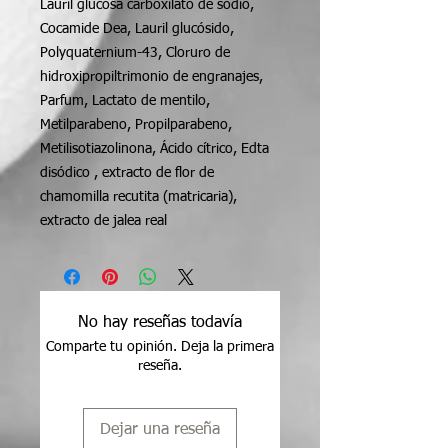
Lauril glucosa carboxilato de sodio,
Cocamide Dea, Lauril glucósido,
Polyquaternium-43, Cloruro de
hidroxipropiltrimonio de engranajes,
Parfum, Lactato de mentilo,
Metilparabeno, Propilparabeno,
Metilisotiazolinona, Ácido cítrico, Edta
disódico , extracto de flor de
chamomilla recutita (matricaria),
extracto de jalea real
No hay reseñas todavía
Comparte tu opinión. Deja la primera
reseña.
Dejar una reseña