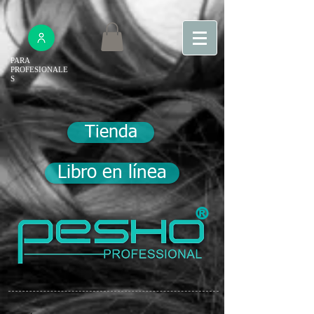
PARA
PROFESIONALE
S
Tienda
Libro en línea
®