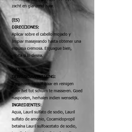
zacht en glanzend haar.
(ES)
DIRECCIONES:
Aplicar sobre el cabello mojado y
limpiar masajeando hasta obtener una
espuma cremosa. Enjuague bien,
repita si lo desea.
(NL)
GEBRUIKSAANWIJZING:
Toepassen op nat haar en reinigen
door het tot schuim te masseren. Goed
naspoelen, herhalen indien wenselijk.
INGREDIENTES:
Aqua, Lauril sulfato de sodio, Lauril
sulfato de amonio, Cocamidopropil
betaína Lauril sulfoacetato de sodio,