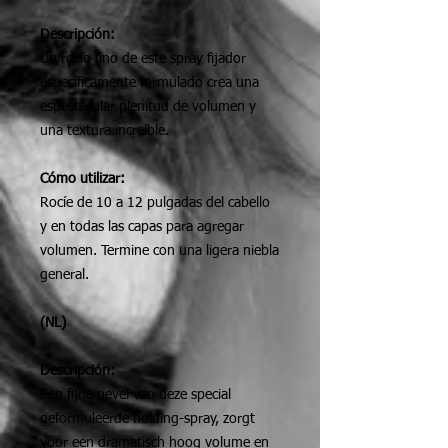
Descripción:
Un rocío fino de este spray fijador
específicamente formulado crea una
espectacular plenitud de volumen y
una textura increíble.
Cómo utilizar:
Rocíe de 10 a 12 pulgadas del cabello
y en todas las capas para agregar
volumen. Termine con una ligera niebla
general.
(NL)
Descripción:
Een fijne nevel van deze special
geformuleerde holding-spray, zorgt
voor een dramatisch hoog volume en