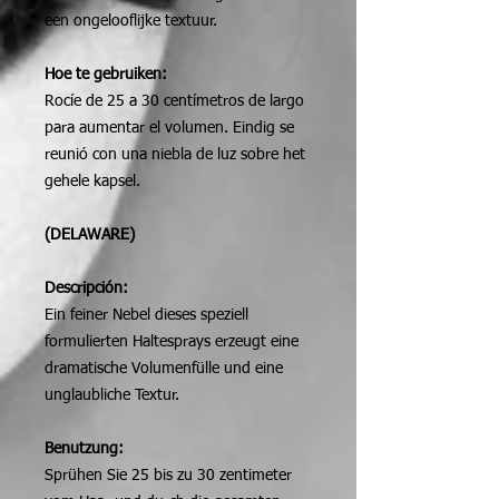
een ongelooflijke textuur.
Hoe te gebruiken:
Rocíe de 25 a 30 centímetros de largo
para aumentar el volumen. Eindig se
reunió con una niebla de luz sobre het
gehele kapsel.
(DELAWARE)
Descripción:
Ein feiner Nebel dieses speziell
formulierten Haltesprays erzeugt eine
dramatische Volumenfülle und eine
unglaubliche Textur.
Benutzung:
Sprühen Sie 25 bis zu 30 zentimeter