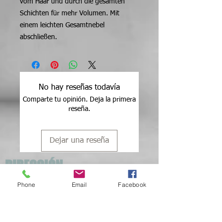
vom Haar und durch die gesamten
Schichten für mehr Volumen. Mit
einem leichten Gesamtnebel
abschließen.
No hay reseñas todavía
Comparte tu opinión. Deja la primera
reseña.
Dejar una reseña
DIRECCIÓN
Phone
Email
Facebook
Dillenburgplein 23
2983 CB Ridderkerk
Países Bajos