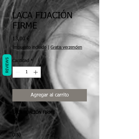
SKU: ART-NO.VOL5
LACA FIJACIÓN
FIRME
Precio
13,00 €
Impuesto incluido
|
Gratis verzenden
REVIEWS
Cantidad
*
Agregar al carrito
LACA FIJACIÓN FIRME
145ml
(ES)