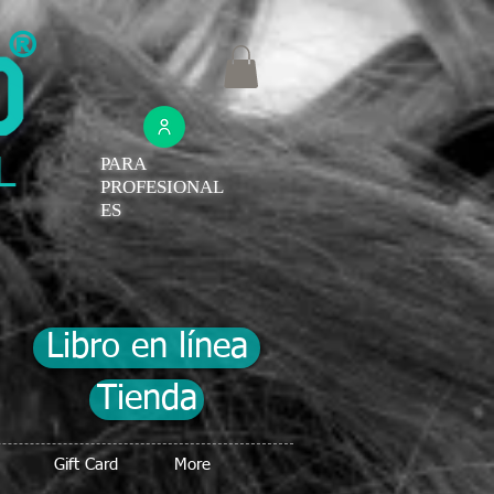
®
PARA
PROFESIONAL
ES
Libro en línea
Tienda
Gift Card
More