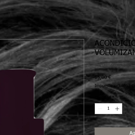
ACONDICI
VOLUMIZA
SKU: ART-NO.VOL2
Precio
15,00 €
Impuesto incluido
|
G
Cantidad
*
Ag