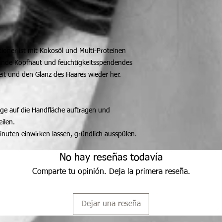
itioner ist mit Kokosöl und Multi-Proteinen
sunde Kopfhaut und feuchtigkeitsspendendes
heit und den Glanz des Haares wieder her.
ge auf die Handfläche auftragen und
ilen.
nuten einwirken lassen, gründlich ausspülen.
No hay reseñas todavía
Comparte tu opinión. Deja la primera reseña.
Dejar una reseña