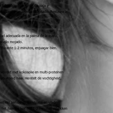
á infundido con aceite de coco y
udo sano y un cabello hidratado. Restaura la
cabello.
idad adecuada en la palma de la mano,
cabello mojado.
r durante 1-2 minutos, enjuagar bien.
s verrijkt met kokosolie en multi-proteïnen
drateerd haar. Herstelt de vochtigheid,
eelheid aan op de handpalm en verdeel
n het haar en laat het 1-2 minuten intrekken