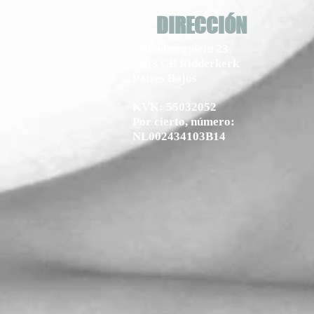
DIRECCIÓN
Dillenburgplein 23
2983 CB Ridderkerk
Países Bajos
KVK: 55032052
Por cierto, número:
NL002434103B14