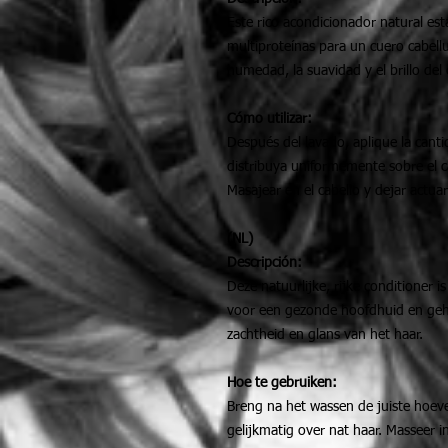
Este rico acondicionador natural est
multiproteínas para un cuero cabell
humedad, la suavidad y el brillo del 
Cómo utilizar:
Después del lavado, aplique la cant
distribuya uniformemente sobre el 
Masajear en el cabello y dejar actua
(NL)
Descripción:
Deze natuurlijke, rijke conditioner i
voor een gezonde hoofdhuid en gehy
zachtheid en glans van het haar.
Hoe te gebruiken:
Breng na het wassen de juiste hoev
gelijkmatig over nat haar. Masseer i