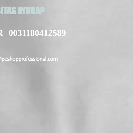
ITAS AYUDA?
R
0031180412589
@peshopprofessional.com