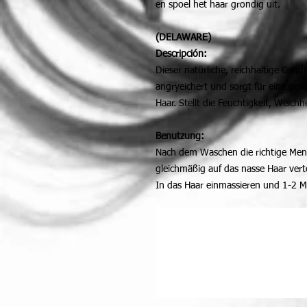
en spoel het haar grondig uit.
(DELAWARE)
Descripción:
Dieser natürliche, reichhaltige Cond
angryeichert und sorgt für eine ge
Haar. Stellt die Feuchtigkeit, Weich
Benutzung:
Nach dem Waschen die richtige Men
gleichmäßig auf das nasse Haar verte
In das Haar einmassieren und 1-2 Mi