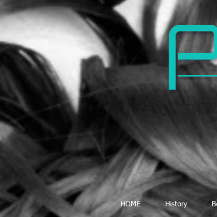
HOME
History
B