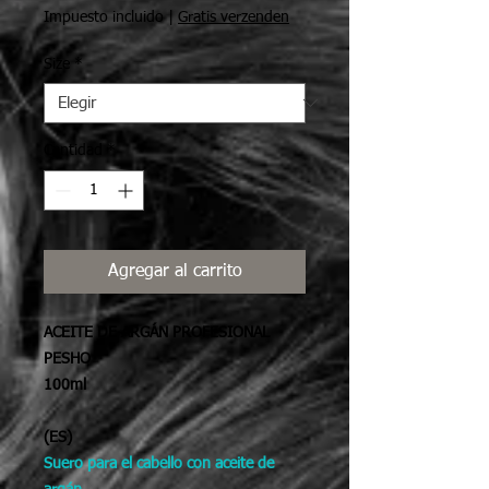
Impuesto incluido
|
Gratis verzenden
Size
*
Cantidad
*
Agregar al carrito
ACEITE DE ARGÁN PROFESIONAL
PESHO
100ml
(ES)
Suero para el cabello con aceite de