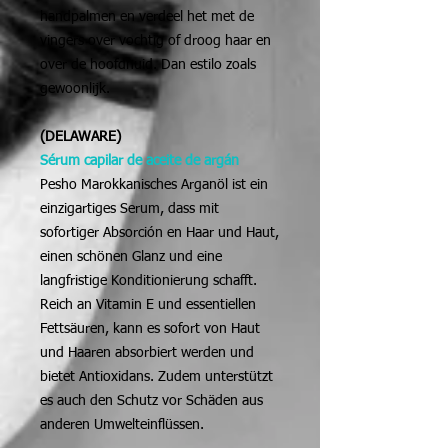
handpalmen en verdeel het met de
vingers over vochtig of droog haar en
over de hoofdhuid. Dan estilo zoals
gewoonlijk.
(DELAWARE)
Sérum capilar de aceite de argán
Pesho Marokkanisches Arganöl ist ein
einzigartiges Serum, dass mit
sofortiger Absorción en Haar und Haut,
einen schönen Glanz und eine
langfristige Konditionierung schafft.
Reich an Vitamin E und essentiellen
Fettsäuren, kann es sofort von Haut
und Haaren absorbiert werden und
bietet Antioxidans. Zudem unterstützt
es auch den Schutz vor Schäden aus
anderen Umwelteinflüssen.