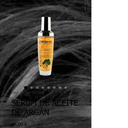
SKU: Art-No: 187086
SÉRUM DE ACEITE
DE ARGÁN
Precio
26,00 €