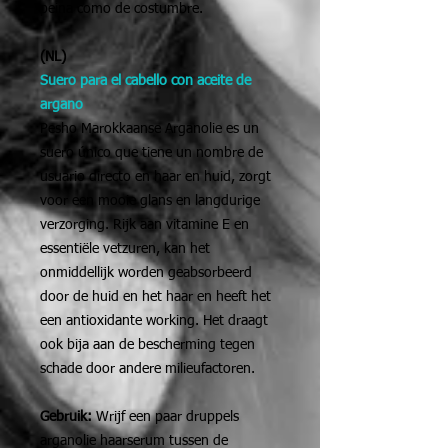
peina como de costumbre.
(NL)
Suero para el cabello con aceite de
argano
Pesho Marokkaanse Arganolie es un
suero único que tiene un nombre de
usuario directo en haar en huid, zorgt
voor een mooie glans en langdurige
verzorging. Rijk aan vitamine E en
essentiële vetzuren, kan het
onmiddellijk worden geabsorbeerd
door de huid en het haar en heeft het
een antioxidante working. Het draagt
ook bija aan de bescherming tegen
schade door andere milieufactoren.
Gebruik:
Wrijf een paar druppels
arganolie haarserum tussen de