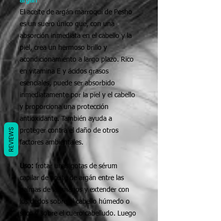
argán
El aceite de argán marroquí de Pesho
es un suero único que, con una
absorción inmediata en el cabello y la
piel, crea un hermoso brillo y
acondicionamiento a largo plazo. Rico
en vitamina E y ácidos grasos
esenciales, puede ser absorbido
inmediatamente por la piel y el cabello
y proporciona una protección
antioxidante. También ayuda a
REVIEWS
proteger contra el daño de otros
factores ambientales.
Uso:
frotar unas gotas de sérum
capilar de aceite de argán entre las
palmas de las manos y extender con
los dedos sobre el cabello húmedo o
seco y sobre el cuero cabelludo. Luego