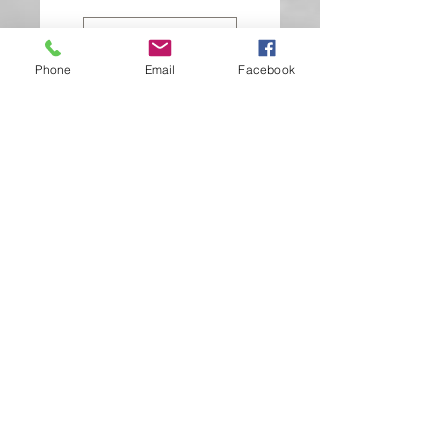
Dejar una reseña
Phone
Email
Facebook
DIRECCIÓN
Dillenburgplein 23
2983 CB Ridderkerk
Países Bajos
KVK:
55032052
Por cierto, número:
NL002434103B14
NOTICIAS
THE HAIR X-PERIENCE 11 EN 12 JUNI
2023 EVENEMENTENHAL
GORINCHEM