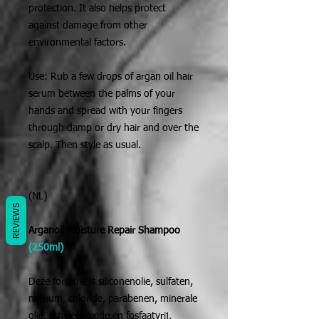
protection. It also helps protect
against damage from other
environmental factors.
Use: Rub a few drops of argan oil hair
serum between the palms of your
hands and spread with your fingers
through damp or dry hair and over the
scalp. Then style as usual.
(NL)
REVIEWS
Arganoil Moisture Repair Shampoo
(250ml)
Deze formule is siliconenolie, sulfaten,
natrium, chloride, parabenen, minerale
olie, ethyleenoxide en fosfaatvrij,