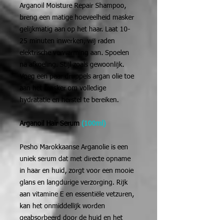
Arganoil Moisture Repair Shampoo,
breng een matige hoeveelheid masker
gelijkmatig aan op het haar. Laat 10-
25 minuten inwerken, wij raden
elektrische verwarming aan. Spoelen
na afkoeling. Stijl zoals gewoonlijk.
Voeg een paar druppels argan olie toe
aan het masker om volledige
hydratatie en herstel te bereiken.
Arganoil Hair Serum
(100ml)
Pesho Marokkaanse Arganolie is een
uniek serum dat met directe opname
in haar en huid, zorgt voor een mooie
glans en langdurige verzorging. Rijk
aan vitamine E en essentiële vetzuren,
kan het onmiddellijk worden
geabsorbeerd door de huid en het