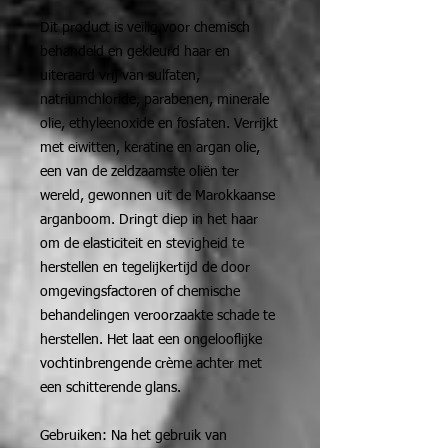
Dit product is veilig voor chemisch
behandeld en gekleurd haar en
uiteraard vrij van sulfaten,
natriumchloride, parabenen, minerale
olie, ethyleenoxide en fosfaten. Verrijkt
met eiwitten, keratine en argan olie,
een van de zeldzaamste oliën ter
wereld, gewonnen uit de Marokkaanse
arganboom. Dringt diep in het haar
om de elasticiteit en stevigheid te
herstellen en tegelijkertijd de door
omgevingsfactoren of chemische
behandelingen veroorzaakte schade te
herstellen. Het laat een ongelooflijke
vochtinbrengende crème achter met
een schitterende glans.
Gebruiken: Na het gebruik van