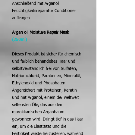
Anschließend mit Arganöl
Feuchtigkeitsreparatur Conditioner
auftragen.
Argan oil Moisture Repair Mask
(250ml)
Dieses Produkt ist sicher für chemisch
und farblich behandeltes Haar und
selbstverständlich frei von Sulfaten,
Natriumchlorid, Parabenen, Mineralöl,
Ethylenoxid und Phosphaten.
Angereichert mit Proteinen, Keratin
und mit Arganöl, einem der weltweit
seltensten Öle, das aus dem
marokkanischen Arganbaum
gewonnen wird. Dringt tief in das Haar
ein, um die Elastizität und die
Festigkeit wiederherzustellen, während