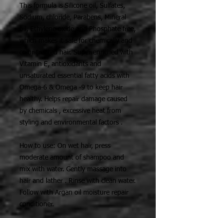
This formula is Silicone oil, Sulfates,
Sodium, chloride, Parabens, Mineral
oil, Ethylene oxide and Phosphate free,
which makes it safe for chemically and
color treated hair. Super enriched with
Vitamin E, antioxidants and
unsaturated essential fatty acids with
Omega-6 & Omega -9 to keep hair
healthy. Helps repair damage caused
by chemicals , excessive heat from
styling and environmental factors .
How to use: On wet hair, press
moderate amount of shampoo and
mix with water. Gently massage into
hair and lather . Rinse with clean water.
Follow with Argan oil moisture repair
conditioner.