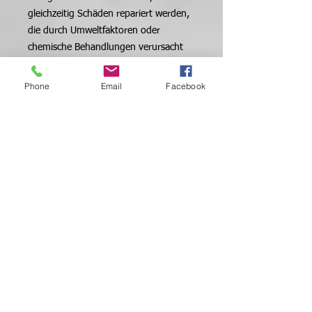
gleichzeitig Schäden repariert werden,
die durch Umweltfaktoren oder
chemische Behandlungen verursacht
werden. Er hinterlässt eine
unglaubliche Feuchtigkeitspflege mit
Phone
Email
Facebook
einem brillanten Glanz.
Verwendung: Nach der Anwendung
von Arganöl befeuchten & reparieren
Sie das Shampoo, tragen Sie eine
moderate Menge der Maske
gleichmäßig auf das Haar auf. 10-25
Minuten einwirken lassen, wir
empfehlen die Stromheizung. Nach
dem Abkühlen abspülen. Style wie
gewohnt. Füge der Maske ein paar
Tropfen Arganöl hinzu, um eine
vollständige Feuchtigkeits- und