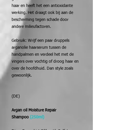
haar en heeft het een antioxidante
werking. Het draagt ook bij aan de
bescherming tegen schade door
andere milieufactoren.
Gebruik: Wrijf een paar druppels
arganolie haarserum tussen de
handpalmen en verdeel het met de
vingers over vochtig of droog haar en
over de hoofdhuid. Dan style zoals
gewoonlijk.
(DE)
Argan oil Moisture Repair
Shampoo
(250ml)