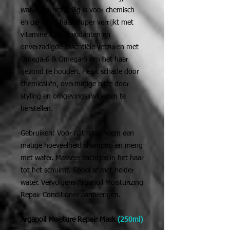
waardoor het veilig is voor chemisch
en gekleurd haar. Super verrijkt met
vitamine E, antioxidanten en
onverzadigde essentiële vetzuren met
Omega-6 & Omega-9 om het haar
gezond te houden. Helpt schade door
chemicaliën, overmatige hitte door
styling en omgevingsinvloeden te
herstellen.
Gebruiken: Voor nat haar, neem een
matige hoeveelheid shampoo en meng
met water. Masseer zachtjes in het haar
tot het schuimt. Spoel af met helder
water. Vervolgens Arganoil Moisturizing
Repair Conditioner aanbrengen.
Arganoil Moisture Repair Mask
(250ml)