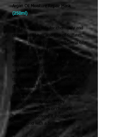
Argan Oil Moisture Repair Mask
(250ml)
This product is safe for chemically and
color treated hair and free of Sulfates,
Sodium chloride, Parabens, Mineral oil,
Ethylene oxide and phosphates.
Enriched with proteins, keratin and
infused with argan oil, one of the
world’s rarest oil which is derived from
the Moroccan Argan Tree. Penetrates
deeply into the hair to help restore
elasticity and rebuild strength, while
repairing damage caused by
environment factors or chemical
treatments. Leaving it incredibly
moisturized with a brilliant shine.