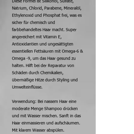
Diese Formel ist Silikonöl, Sulfate,
Natrium, Chlorid, Parabene, Mineralöl,
Ethylenoxid und Phosphat frei, was es
sicher für chemisch und
farbbehandeltes Haar macht. Super
angereichert mit Vitamin E,
Antioxidantien und ungesättigten
essentiellen Fettsäuren mit Omega-6 &
Omega -9, um das Haar gesund zu
halten. Hilft bei der Reparatur von
Schäden durch Chemikalien,
übermäßige Hitze durch Styling und
Umwelteinflüsse.
Verwendung: Bei nassem Haar eine
moderate Menge Shampoo drücken
und mit Wasser mischen. Sanft in das
Haar einmassieren und aufschäumen.
Mit klarem Wasser abspülen.