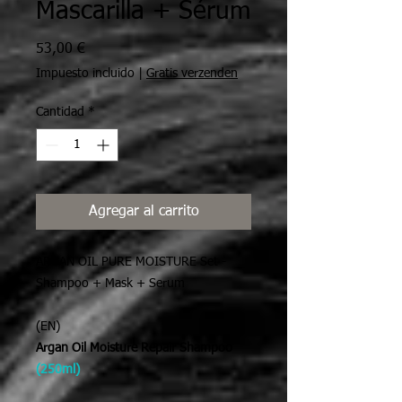
Mascarilla + Sérum
Precio
53,00 €
Impuesto incluido
|
Gratis verzenden
Cantidad
*
Agregar al carrito
ARGAN OIL PURE MOISTURE Set -
Shampoo + Mask + Serum
(EN)
Argan Oil Moisture Repair Shampoo
(250ml)