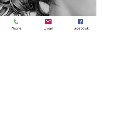
¿NECESITAS AYUDA?
Phone
Email
Facebook
LLAMAR
0031180412589
info@peshopprofessional.com
MANTENTE
CONECTADO