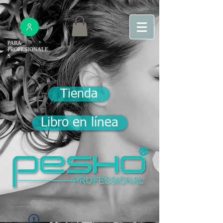
PARA
PROFESIONALE
S
Tienda
Libro en línea
®