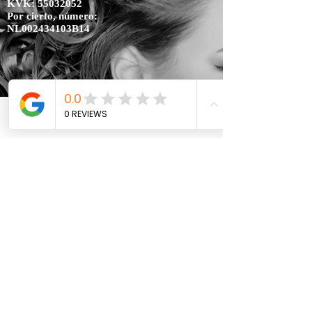
KVK:
55032052
Por cierto, número:
NL002434103B14
NOTICIAS
Phone
Email
Facebook
THE HAIR X-PERIENCE 11 EN 12 JUNI
2023 EVENEMENTENHAL
GORINCHEM
Ontmoet ons op Stand D19
THE HAIR X-PERIENCE 12 EN 13 JUNI
2022 EVENEMENTENHAL GORINCHEM
Ontmoet ons op Stand 106
Días de Belleza Gorinchem 2020
Vakbeurs op 18, 19 y 20 de enero