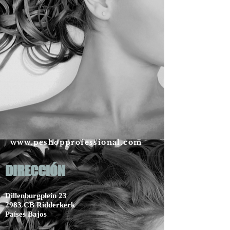
www.peshopprofessional.com
DIRECCIÓN
Dillenburgplein 23
2983 CB Ridderkerk
Países Bajos