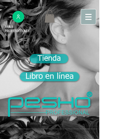
PARA
PROFESIONALE
S
Tienda
Libro en línea
®